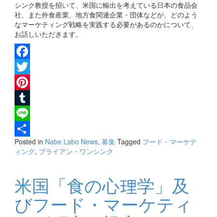
シンク教授を招いて、米国に輸出を考えている日本の食品会
社、また外食産業、地方食関連企業・団体などが、どのよう
なマーケティング戦略を実践する必要があるのかについて、
お話しいただきます。
Facebook
Twitter
Pinterest
Tumblr
Line
Posted in
Nabe Labo News
,
募集
Tagged
フード・マーケテ
共
ィング
,
ブライアン・ワンシンク
有
米国「食の心理学」及
びフード・マーケティ