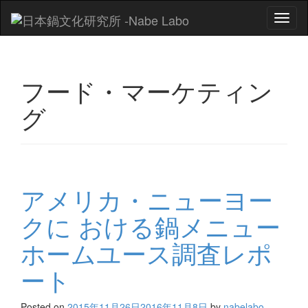
Toggl
naviga
フード・マーケティン
グ
アメリカ・ニューヨー
クに おける鍋メニュー
ホームユース調査レポ
ート
Posted on
2015年11月26日
2016年11月8日
by
nabelabo