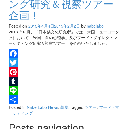
ング研究＆視察ツアー
企画！
Posted on
2013年4月4日
2015年2月2日
by
nabelabo
2013 年6 月、「日本鍋文化研究所」では、米国ニューヨーク
州において、米国「食の心理学」及びフード・ダイレクトマ
ーケティング研究＆視察ツアー」を企画いたしました。
Facebook
Twitter
Pinterest
Tumblr
Line
Posted in
Nabe Labo News
,
募集
Tagged
ツアー
,
フード・マ
共
ーケティング
有
Posts navigation