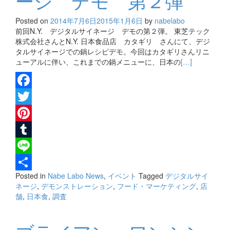
ージ デモ 第２弾
Posted on
2014年7月6日
2015年1月6日
by
nabelabo
前回N.Y. デジタルサイネージ デモの第２弾。 東芝テック
株式会社さんとN.Y. 日本食品店 カタギリ さんにて、デジ
タルサイネージでの鍋レシピデモ。今回はカタギリさんリニ
ューアルに伴い、これまでの鍋メニューに、日本の
[…]
Facebook
Twitter
Pinterest
Tumblr
Line
Posted in
Nabe Labo News
,
イベント
Tagged
デジタルサイ
共
ネージ
,
デモンストレーション
,
フード・マーケティング
,
店
有
舗
,
日本食
,
調査