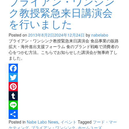
ブライアン・ワンシン
ク教授緊急来日講演会
を行いました
Posted on
2013年8月2日
2024年12月24日
by
nabelabo
ブライアン・ワンシンク教授緊急来日講演会 食品事業の販路
拡大・海外進出支援フォーラム 食のブランド戦略で消費者の
心をつかむ方法。こちらでお知らせした講演会が無事終了し
ました。
Facebook
Twitter
Pinterest
Tumblr
Line
Posted in
Nabe Labo News
,
イベント
Tagged
フード・マー
共
ケティング
,
ブライアン・ワンシンク
,
ホームユーズ