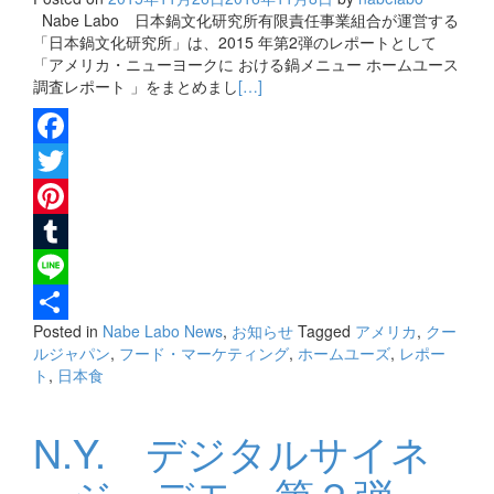
Nabe Labo 日本鍋文化研究所有限責任事業組合が運営する
「日本鍋文化研究所」は、2015 年第2弾のレポートとして
「アメリカ・ニューヨークに おける鍋メニュー ホームユース
調査レポート 」をまとめまし
[…]
Facebook
Twitter
Pinterest
Tumblr
Line
Posted in
Nabe Labo News
,
お知らせ
Tagged
アメリカ
,
クー
共
ルジャパン
,
フード・マーケティング
,
ホームユーズ
,
レポー
有
ト
,
日本食
N.Y. デジタルサイネ