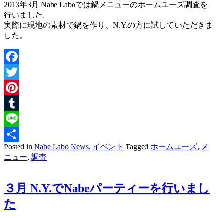
2013年3月 Nabe Laboでは鍋メニューのホームユーズ調査を
行いました。
実際に現地の素材で鍋を作り、N.Y.の方に試していただきま
した。
Facebook
Twitter
Pinterest
Tumblr
Line
Posted in
Nabe Labo News
,
イベント
Tagged
ホームユーズ
,
メ
共
ニュー
,
調査
有
３月 N.Y.でNabeパーティーを行いまし
た