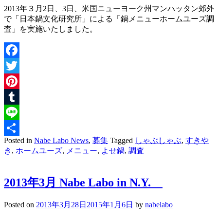
2013年３月2日、3日、米国ニューヨーク州マンハッタン郊外
で「日本鍋文化研究所」による「鍋メニューホームユーズ調
査」を実施いたしました。
Facebook
Twitter
Pinterest
Tumblr
Line
Posted in
Nabe Labo News
,
募集
Tagged
しゃぶしゃぶ
,
すきや
共
き
,
ホームユーズ
,
メニュー
,
よせ鍋
,
調査
有
2013年3月 Nabe Labo in N.Y.
Posted on
2013年3月28日
2015年1月6日
by
nabelabo