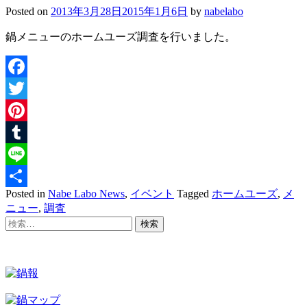
Posted on
2013年3月28日
2015年1月6日
by
nabelabo
鍋メニューのホームユーズ調査を行いました。
Facebook
Twitter
Pinterest
Tumblr
Line
Posted in
Nabe Labo News
,
イベント
Tagged
ホームユーズ
,
メ
共
ニュー
,
調査
有
Posts
検
索:
navigation