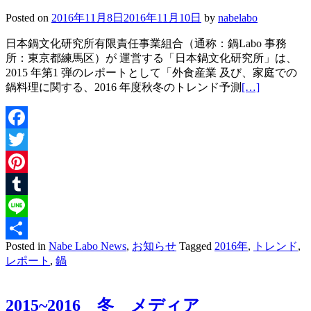
Posted on
2016年11月8日
2016年11月10日
by
nabelabo
日本鍋文化研究所有限責任事業組合（通称：鍋Labo 事務
所：東京都練馬区）が 運営する「日本鍋文化研究所」は、
2015 年第1 弾のレポートとして「外食産業 及び、家庭での
鍋料理に関する、2016 年度秋冬のトレンド予測
[…]
Facebook
Twitter
Pinterest
Tumblr
Line
Posted in
Nabe Labo News
,
お知らせ
Tagged
2016年
,
トレンド
,
共
レポート
,
鍋
有
2015~2016 冬 メディア