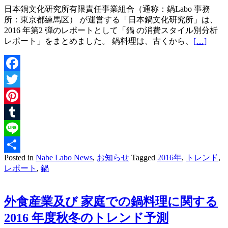
日本鍋文化研究所有限責任事業組合（通称：鍋Labo 事務
所：東京都練馬区） が運営する「日本鍋文化研究所」は、
2016 年第2 弾のレポートとして「鍋 の消費スタイル別分析
レポート」をまとめました。 鍋料理は、古くから、
[…]
Facebook
Twitter
Pinterest
Tumblr
Line
Posted in
Nabe Labo News
,
お知らせ
Tagged
2016年
,
トレンド
,
共
レポート
,
鍋
有
外食産業及び 家庭での鍋料理に関する
2016 年度秋冬のトレンド予測