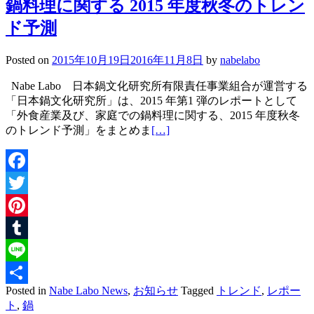
鍋料理に関する 2015 年度秋冬のトレン
ド予測
Posted on
2015年10月19日
2016年11月8日
by
nabelabo
Nabe Labo 日本鍋文化研究所有限責任事業組合が運営する
「日本鍋文化研究所」は、2015 年第1 弾のレポートとして
「外食産業及び、家庭での鍋料理に関する、2015 年度秋冬
のトレンド予測」をまとめま
[…]
Facebook
Twitter
Pinterest
Tumblr
Line
Posted in
Nabe Labo News
,
お知らせ
Tagged
トレンド
,
レポー
共
ト
,
鍋