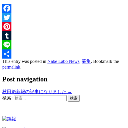
Facebook
Twitter
Pinterest
Tumblr
Line
This entry was posted in
Nabe Labo News
,
募集
. Bookmark the
共
permalink
.
有
Post navigation
秋田魁新報の記事になりました
→
検索: