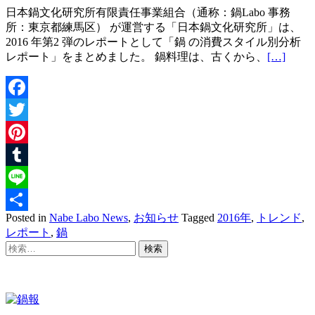
日本鍋文化研究所有限責任事業組合（通称：鍋Labo 事務
所：東京都練馬区） が運営する「日本鍋文化研究所」は、
2016 年第2 弾のレポートとして「鍋 の消費スタイル別分析
レポート」をまとめました。 鍋料理は、古くから、
[…]
Facebook
Twitter
Pinterest
Tumblr
Line
Posted in
Nabe Labo News
,
お知らせ
Tagged
2016年
,
トレンド
,
共
レポート
,
鍋
有
Posts
検
索:
navigation