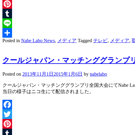
Twitter
Pinterest
Tumblr
Line
Posted in
Nabe Labo News
,
メディア
Tagged
テレビ
,
メディア
,
共
有
クールジャパン・マッチンググランプ
Posted on
2013年11月1日
2015年1月6日
by
nabelabo
クールジャパン・マッチンググランプリ全国大会にてNabe L
当日の様子はニコ生にて配信されました。
Facebook
Twitter
Pinterest