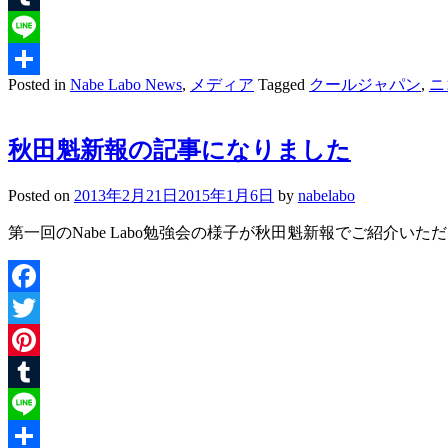
Tumblr
Line
Posted in
Nabe Labo News
,
メディア
Tagged
クールジャパン
,
ニ
共
有
秋田魁新報の記事になりました
Posted on
2013年2月21日
2015年1月6日
by
nabelabo
第一回のNabe Labo勉強会の様子が秋田魁新報でご紹介いた
Facebook
Twitter
Pinterest
Tumblr
Line