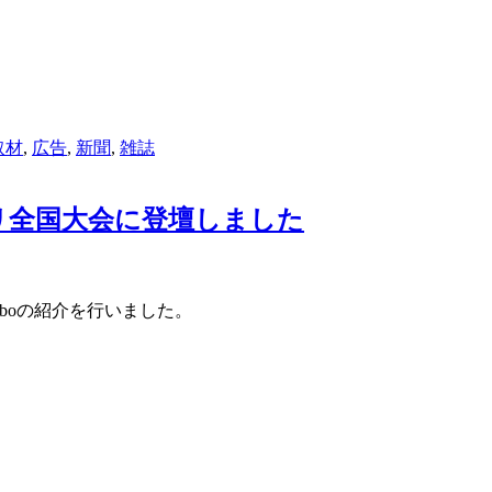
取材
,
広告
,
新聞
,
雑誌
リ全国大会に登壇しました
aboの紹介を行いました。