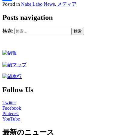
Posted in
Nabe Labo News
,
メディア
共
有
Posts navigation
検索:
Follow Us
Twitter
Facebook
Pinterest
YouTube
最新のニュース