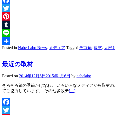
Facebook
Twitter
Pinterest
Tumblr
Line
Posted in
Nabe Labo News
,
メディア
Tagged
デコ鍋
,
取材
,
大根
共
有
最近の取材
Posted on
2014年12月6日
2015年1月6日
by
nabelabo
そろそろ鍋の季節たけなわ。 いろいろなメディアから取材の
てご協力しています。 その他多数テ
[…]
Facebook