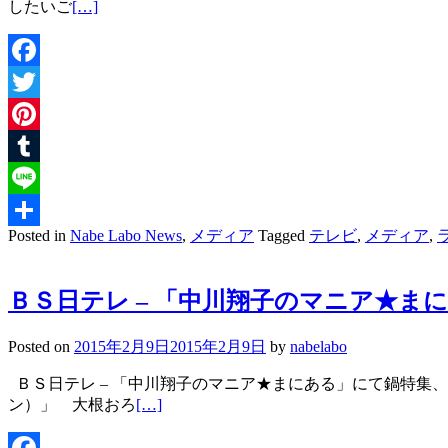
したいご
[…]
Facebook
Twitter
Pinterest
Tumblr
Line
Posted in
Nabe Labo News
,
メディア
Tagged
テレビ
,
メディア
,
共
有
ＢＳ日テレ – 「中川翔子のマニア★ま
Posted on
2015年2月9日
2015年2月9日
by
nabelabo
ＢＳ日テレ – 「中川翔子のマニア★まにある」にて鍋特集、
ン）」 大根おろ
[…]