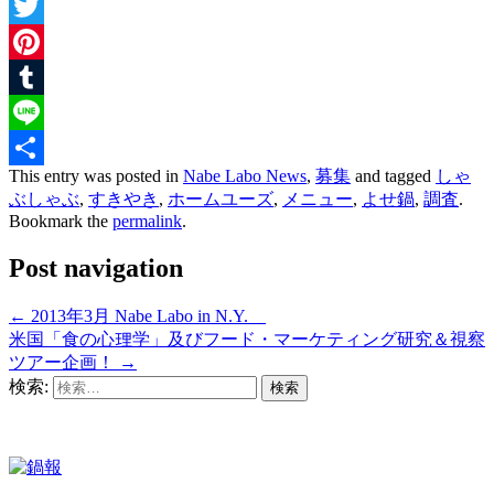
Facebook
Twitter
Pinterest
Tumblr
Line
This entry was posted in
Nabe Labo News
,
募集
and tagged
しゃ
共
ぶしゃぶ
,
すきやき
,
ホームユーズ
,
メニュー
,
よせ鍋
,
調査
.
有
Bookmark the
permalink
.
Post navigation
←
2013年3月 Nabe Labo in N.Y.
米国「食の心理学」及びフード・マーケティング研究＆視察
ツアー企画！
→
検索: