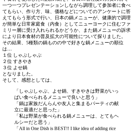
一つ一つプレゼンテーションしながら調理して参加者に食べ
てもらい、作り方、味、価格などについてのアンケートに答
えてもらう形式で行い、日本の鍋メニューが、健康的で調理
が簡単な日常家庭食（内食）としてニューヨークに住むファ
ミリー層に受け入れられるかどうか、また鍋メニューの訴求
により日本食材の普及拡大の可能性について探りました。
その結果、5種類の鍋ものの中で好きな鍋メニューの順位
は…
１位 しゃぶしゃぶ
２位 すきやき
３位 よせ鍋
となりました。
そして、感想としては、
「しゃぶしゃぶ、よせ鍋、すきやきは野菜がいっ
ぱい食べられるメニューで良いと思う」
「鍋は家族だんらんや友人と集まるパーティの献
立に最適だと思った」
「私は野菜が食べられる鍋メニューは、とてもヘ
ルシーだと思う」
「All in One Dish is BEST!! I like idea of adding rice